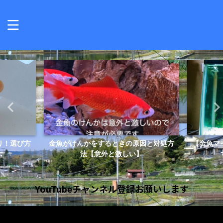
因と対処方
【金魚マイスター直伝】水槽をリセット
金魚マイ
すべき状況や方法を...
YouTubeチャンネル登録お願いします
動
画