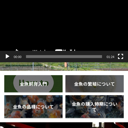
プ
レ
ー
ヤ
ー
00:00
01:24
金魚飼育入門
金魚の繁殖について
金魚の購入時期につい
金魚の品種について
て