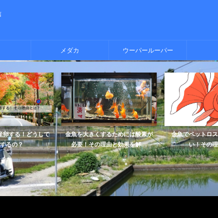
信
メダカ
ウーパールーパー
産卵する！どうして
金魚を大きくするためには酸素が
金魚でペットロス
するの？
必要！その理由と効果を解...
い！その理