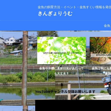
金魚の飼育方法・イベント・金魚すくい情報を発
きんぎょりうむ
金魚
び出る病気】金魚のポッ
金魚や水槽に直射日光があたって
金魚は秋にも
症状や原因、治療...
も大丈夫？
産卵
YouTubeチャンネル登録お願いします
動
画