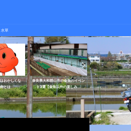
水草
はおかしくな
奈良県大和郡山市の金魚のイベン
金魚を水槽にたくさん
由とは
ト3選【金魚以外の楽しみ...
とどうなる？過密飼育