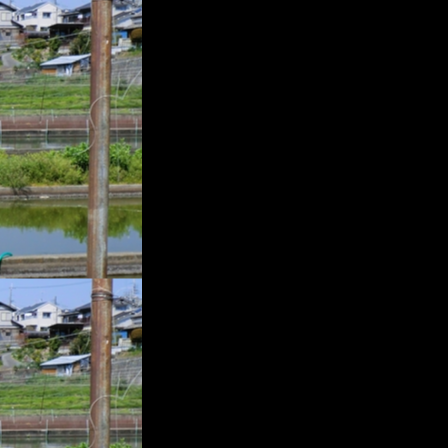
プ
レ
ー
ヤ
ー