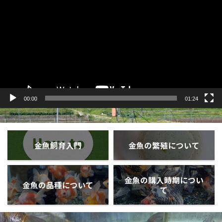
プ
レ
ー
ヤ
ー
00:00
01:24
金魚飼育入門
金魚の繁殖について
金魚の購入時期につい
金魚の品種について
て