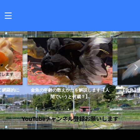
します【人
【金魚】丹頂の頭の赤が色落ちする原因
金魚の視
と防止方法【効果あ...
YouTubeチャンネル登録お願いします
動
画