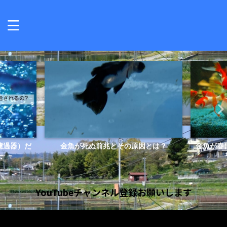
原因とは？
金魚が春になりやすい病気とその原因、
金魚の
予防方法を解説しま...
YouTubeチャンネル登録お願いします
動
画