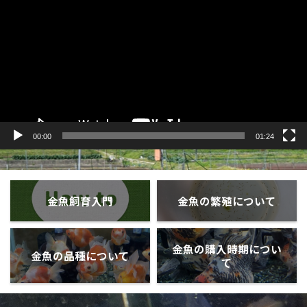
プ
レ
ー
ヤ
ー
00:00
01:24
金魚飼育入門
金魚の繁殖について
金魚の購入時期につい
金魚の品種について
て