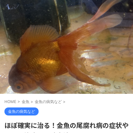
HOME
>
金魚
>
金魚の病気など
>
金魚の病気など
ほぼ確実に治る！金魚の尾腐れ病の症状や