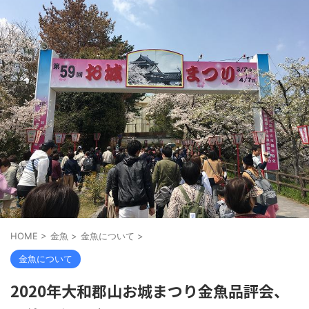
HOME
>
金魚
>
金魚について
>
金魚について
2020年大和郡山お城まつり金魚品評会、