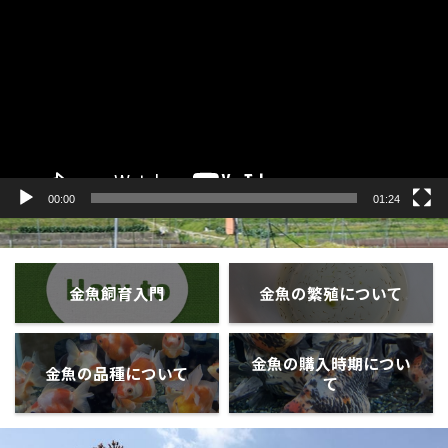
プ
レ
ー
ヤ
ー
00:00
01:24
金魚飼育入門
金魚の繁殖について
金魚の購入時期につい
金魚の品種について
て