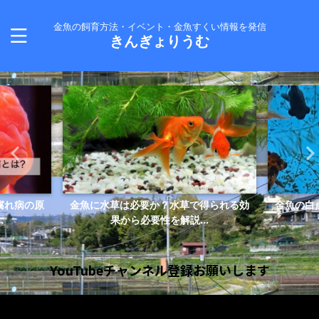
金魚の飼育方法・イベント・金魚すくい情報を発信
きんぎょりうむ
腐れ病の原
金魚に水草は必要か？水草で得られる効
金魚の白
.
果から必要性を解説...
YouTubeチャンネル登録お願いします
動
画