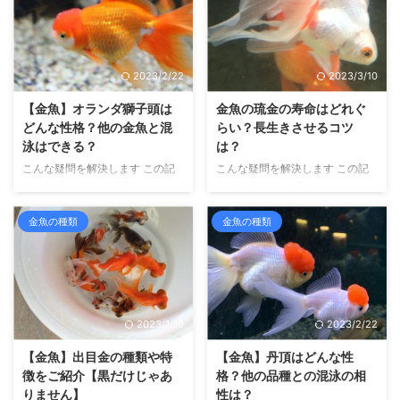
2023/2/22
2023/3/10
【金魚】オランダ獅子頭は
金魚の琉金の寿命はどれぐ
どんな性格？他の金魚と混
らい？長生きさせるコツ
泳はできる？
は？
こんな疑問を解決します この記
こんな疑問を解決します この記
事の内容 オランダ獅子頭の性格
事の内容 金魚の品種のひとつ、
について書いています。この記事
琉金の寿命について書いていま
を読むことで、オランダ獅子頭が
す。この記事を読むことで、琉金
金魚の種類
金魚の種類
どんな性格をしているのか？そし
がどれぐらい生きるのかがわかり
て同じ水槽で混泳させたときに相
ます こんにちは、せいじです。
性が良いのはどんな品種かがわか
金魚のふるさと、奈良県大和郡山
ります こんにちは、せいじで
市の地で生まれ育ち、金魚飼育を
す。 金魚の飼育を10年以上して
10年以上しています。 そして、
2023/1/19
2023/2/22
います。 また、金魚のふるさと
大和郡山市から金魚マイスターの
奈良県大和郡山市より、金魚マイ
認定を受け、イベントなどで金魚
【金魚】出目金の種類や特
【金魚】丹頂はどんな性
スターの認定を受けています。
の飼い方、育て方、金魚の歴史に
徴をご紹介【黒だけじゃあ
格？他の品種との混泳の相
さて、金魚の品種の中では大型の
ついて話しをしています。 さ
りません】
性は？