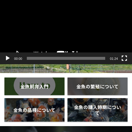
プ
レ
ー
ヤ
ー
00:00
01:24
金魚飼育入門
金魚の繁殖について
金魚の購入時期につい
金魚の品種について
て