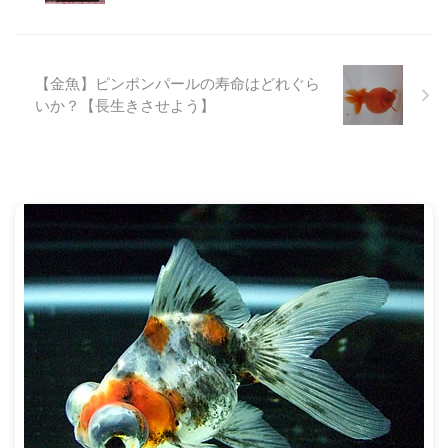
金の種類のひとつで、ショートテ
お父さんとお母さんに決めるの
ール琉金とも呼ばれます。 琉金
に、性別がわからないと困ります
よりも小さく短い尾びれ、そして
よね。 オス同士で繁殖させよう
丸い体型をしているだるま琉金で
たって無理ですしね。 出目金の
【金魚】ピンポンパールの寿命はどれぐら
すが、その体型ゆえ飼育に注意が
オスメスを見分けるためのポイン
いか？【長生きさせよう】
必要なところがあります。 とい
トは、次のようになります。 出
うわけで、今回はだるま琉金の特
目金の性別を見分けるポイント
徴や飼い方について解説します。
追星の有無 胴体の太さ 生殖孔の
...
ちがい 糞の太さ というわけ ...