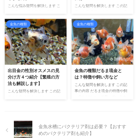
部類に入るオランダ獅子頭です
て、今回は観賞用の金魚として、
こんな悩み疑問を解決します こ
こんな疑問を解決します この記
が、どんな性格をしているのでし
もっとも有名な琉金の寿命につい
の記事の内容 出目金の種類や特
事の内容 丹頂の性格について書
ょうか？ また、他の品種といっ
て書いていきます。 琉金の品種
徴について書いています こんに
いています。この記事を読むこと
しょに飼育することは可能でしょ
としての寿命は、最大で10年ほ
ちは、せいじです。 金魚の中で
で丹頂の性格がわかり、そして他
金魚の種類
金魚の種類
う ...
...
もメジャーな品種である出目金。
の品種との混泳の相性もわかりま
お祭りの金魚すくいで活躍するほ
す こんにちは、せいじです。 金
か、どこの金魚店でもだいたい置
魚の飼育を10年以上しており、
いている、私たちにもなじみが深
金魚のふるさと奈良県大和郡山市
い品種です。 そんな出目金の特
より金魚マイスターの認定を受け
2023/1/16
2023/1/31
徴としては、なんといっても出張
ています。 さて、今回は金魚の
った目と、黒色をしているってこ
品種のひとつ、丹頂の性格につい
出目金の性別オスメスの見
金魚の種類だるま琉金と
とですよね。 ところが、実は出
て見ていきたいと思います。 丹
分け方４つ紹介【繁殖の方
は？特徴や飼い方など
目金の誕生は赤色から始まってい
頂はオランダ獅子頭と同じ体型を
法も解説します】
こんな疑問を解決します この記
ることをご存知でしたか？ ま
もつ品種で、丹頂鶴を思わせる色
事の内容 だるま琉金の特徴や飼
こんな疑問を解決します この記
た、赤や黒以外にも、出目金には
彩から、丹頂と呼ばれています。
い方などについて書いています
事の内容 出目金のオス、メスの
いろいろな色や柄、うろこを持っ
性格は穏やかで、他の品種との混
こんにちは、せいじです。 金魚
見分け方と、繁殖させる方法につ
たものがいます。 また、通常の
泳も特に問題ありません。 ...
の飼育を10年以上しており、金
いて書いています こんにちは、
...
魚のふるさと奈良県大和郡山市よ
せいじです。 出目金や桜錦の繁
り金魚マイスターの認定を受けて
殖を10年以上しています。 さ
金魚水槽にバクテリア剤は必要？【おすす
います。 さて、金魚の種類のひ
て、出目金に繁殖をさせる際に必
めのバクテリア剤も紹介】
とつにだるま琉金があります。琉
要なのが、性別のチェックです。