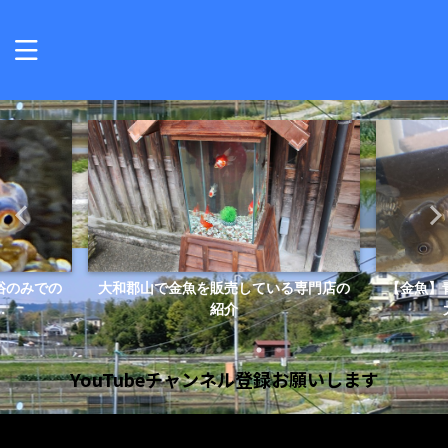
ている専門店の
【金魚】青文魚の大きさはどれぐらい？
金魚
大きく育てるコツは...
YouTubeチャンネル登録お願いします
動
画