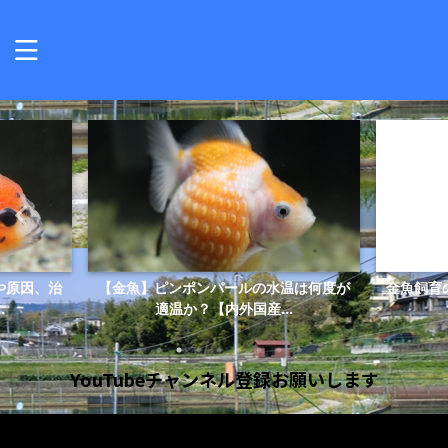
温は何度が
金魚飼育の強い味方PSBとは？使い方や
金魚の
..
量、頻度を解説
YouTubeチャンネル登録お願いします
動
画