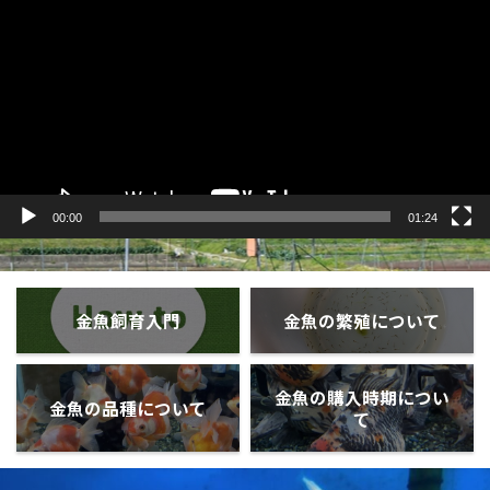
プ
レ
ー
ヤ
ー
00:00
01:24
金魚飼育入門
金魚の繁殖について
金魚の購入時期につい
金魚の品種について
て