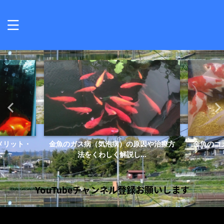
メリット・
金魚のガス病（気泡病）の原因や治療方
金魚のコ
.
法をくわしく解説し...
YouTubeチャンネル登録お願いします
動
画