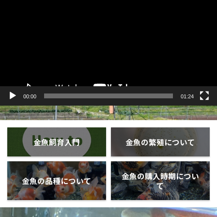
プ
レ
ー
ヤ
ー
00:00
01:24
金魚飼育入門
金魚の繁殖について
金魚の購入時期につい
金魚の品種について
て