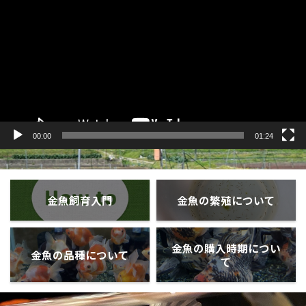
プ
レ
ー
ヤ
ー
00:00
01:24
金魚飼育入門
金魚の繁殖について
金魚の購入時期につい
金魚の品種について
て