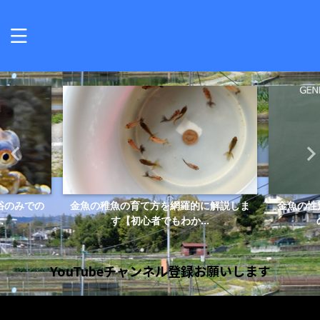
浴のみでの
金魚の稚魚の育て方を網羅的に解説しま
金魚の性
.
す【初心者でもわか...
YouTubeチャンネル登録お願いします
動
画