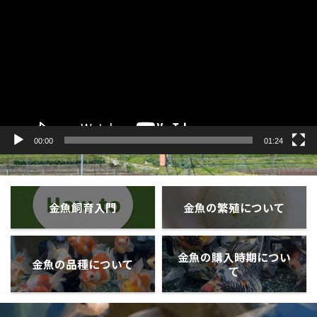
プ
レ
ー
ヤ
ー
00:00
01:24
金魚飼育入門
金魚の繁殖について
金魚の購入時期につい
金魚の品種について
て