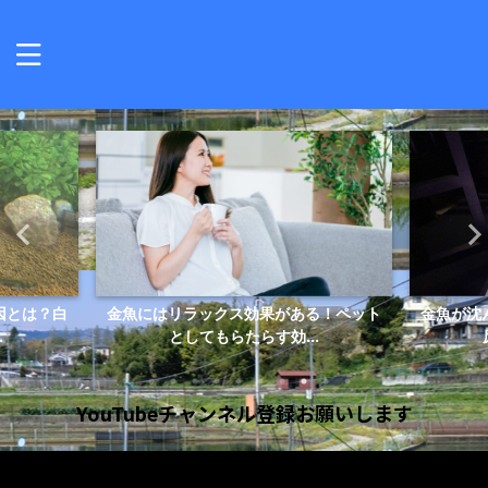
因とは？白
金魚にはリラックス効果がある！ペット
金魚が沈
.
としてもらたらす効...
YouTubeチャンネル登録お願いします
動
画