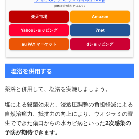
posted with
カエレバ
楽天市場
Amazon
Yahooショッピング
7net
au PAY マーケット
dショッピング
塩浴を併用する
薬浴と併用して、塩浴を実施しましょう。
塩による殺菌効果と、浸透圧調整の負担軽減による
自然治癒力、抵抗力の向上により、ウオジラミの寄
生でできた傷口からの水カビ病といった
2次感染の
予防が期待できます。