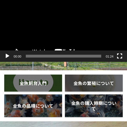
プ
レ
ー
ヤ
ー
00:00
01:24
金魚飼育入門
金魚の繁殖について
金魚の購入時期につい
金魚の品種について
て