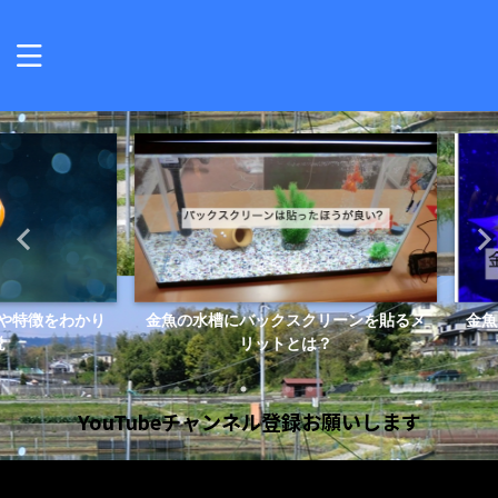
徴をわかり
金魚の水槽にバックスクリーンを貼るメ
金魚とメ
リットとは？
YouTubeチャンネル登録お願いします
動
画