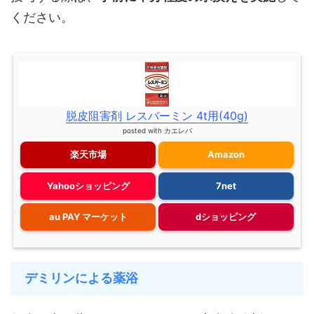
ください。
脱皮阻害剤 レスバーミン 4t用(40g)
posted with
カエレバ
楽天市場
Amazon
Yahooショッピング
7net
au PAY マーケット
dショッピング
デミリンによる薬浴