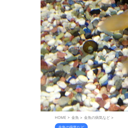
HOME
>
金魚
>
金魚の病気など
>
金魚の病気など