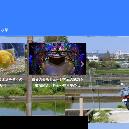
水草
るま湯を使うの
奈良の金魚ミュージアムの魅力を
金魚の口が変形する病
い！
徹底紹介、料金や駐車場の...
病の原因や症状、治療