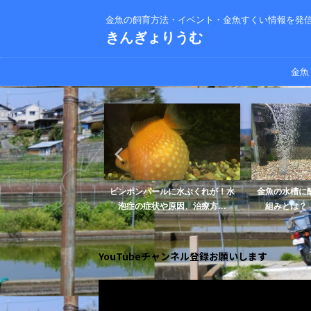
金魚の飼育方法・イベント・金魚すくい情報を発
きんぎょりうむ
金魚
金魚のエアレーションは
ピンポンパールに水ぶくれが！水
金魚の水槽に
どうするべき？
泡症の症状や原因、治療方...
組みとは？【
YouTubeチャンネル登録お願いします
動
画