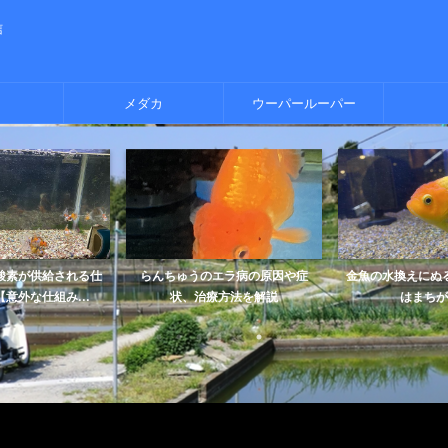
信
メダカ
ウーパールーパー
酸素が供給される仕
らんちゅうのエラ病の原因や症
金魚の水換えにぬ
意外な仕組み...
状、治療方法を解説
はまちが