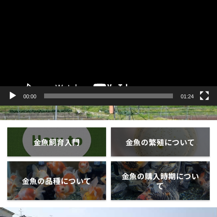
プ
レ
ー
ヤ
ー
00:00
01:24
金魚飼育入門
金魚の繁殖について
金魚の購入時期につい
金魚の品種について
て