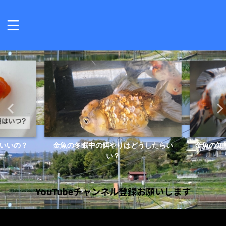
いいの？
金魚の冬眠中の餌やりはどうしたらい
金魚の知
..
い？
YouTubeチャンネル登録お願いします
動
画