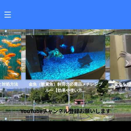
と対処方法
金魚（観賞魚）飼育の必需品メチレンブ
金魚を1
ルー【効果や使い方...
YouTubeチャンネル登録お願いします
動
画