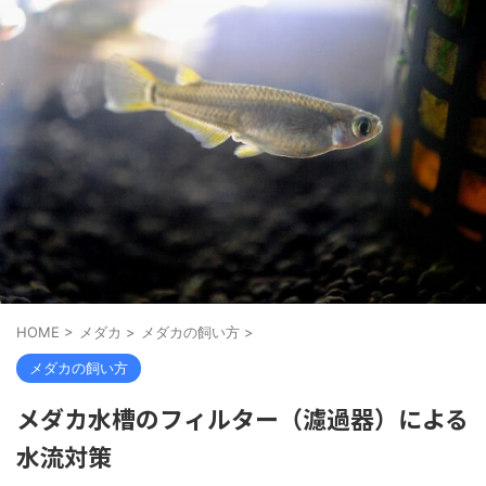
HOME
>
メダカ
>
メダカの飼い方
>
メダカの飼い方
メダカ水槽のフィルター（濾過器）による
水流対策