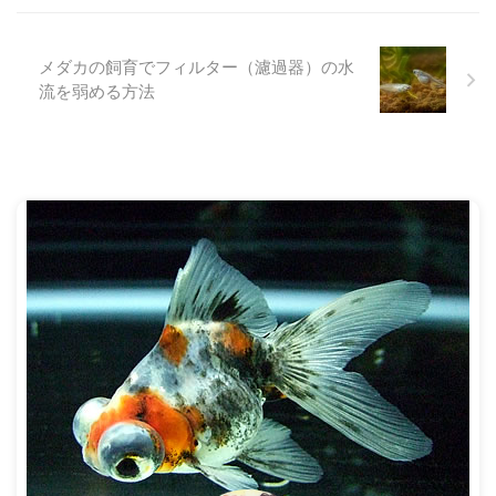
す。 そして、春を感じとったメ
ィルターを使用する人がほとんど
ダカはいそいそと活動をはじめる
だと思います。その方がメダカに
んですね。水面のほうに出てきた
とって良い環境を作ることができ
メダカの飼育でフィルター（濾過器）の水
り、水中をゆっくりと泳いだりと
ますし、飼育も楽ですからね。
流を弱める方法
いった感じです。 活動をはじめ
ただ、フィルターを使用する際に
るということは、冬眠中とはちが
注意するべき点としては、水流対
ってエネルギーを消費することに
策があります。 強い水流はメダ
なります。ですから、当然餌が必
カにとって負担となり、死んで ...
要に ...