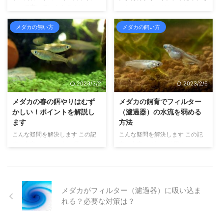
ついて書いています こんにち
知りたい人「メダカのトリートメ
といった、水の中で生活する生き
った、水の中で生活する生き物を
は、せいじです。 メダカや金
ントについて知りたい。メダカを
物を中心に飼育しています。 ...
中心に飼育しています。 さ ...
魚、ウーパールーパーといった、
新しく飼うときに、トリートメン
メダカの飼い方
メダカの飼い方
水の中で生活する生き物を中心に
トを必ずしないといけないって聞
飼育しています。 さて、冬のメ
いた。トリートメントってなに？
ダカの飼育では、絶対にしてはい
どうして必要なの？具体的な方法
けないことがあります。 それ
もふくめて知りたいな」 こんな
は、餌をやることです。 なぜな
疑問を解決します この記事の内
2023/3/2
2023/2/6
ら、餌をやることで、メダカを殺
容 メダカのトリートメントにつ
してしまうことになるからなんで
いて詳しく書いています こんに
メダカの春の餌やりはむず
メダカの飼育でフィルター
すね。 ですから、メダカは冬の
ちは、せいじです。 メダカや金
かしい！ポイントを解説し
（濾過器）の水流を弱める
間、絶食状態にする必要があるの
魚、ウーパールーパーといった、
ます
方法
です。 とはいえ、「絶食にして
水の中で生活する生き物を中心に
こんな疑問を解決します この記
こんな疑問を解決します この記
しまうと、死んでしまうんじゃな
飼育しています。 さて、メダカ
事の内容 メダカの春の餌やりに
事の内容 メダカに使用するフィ
いの？」そんな心配をする人もい
を新しく飼育するにあたっては、
ついて書いています こんにち
ルターの水流を弱める方法を、フ
るでし ...
トリートメントを実施しなければ
は、せいじです。 メダカや金
ィルターの種類別に書いています
...
魚、ウーパールーパーといった、
こんにちは、せいじです。 メダ
水の中で生活する生き物を中心に
カや金魚、ウーパールーパーとい
メダカがフィルター（濾過器）に吸い込ま
飼育しています。 さて、冬の間
った、水の中で生活する生き物を
れる？必要な対策は？
冬眠をして過ごしたメダカは、水
中心に飼育しています。 さて、
温の上昇によって春を感じとりま
屋内でメダカを飼育する場合、フ