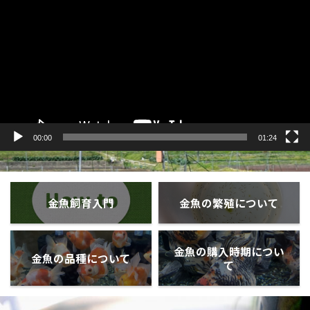
プ
レ
ー
ヤ
ー
00:00
01:24
金魚飼育入門
金魚の繁殖について
金魚の購入時期につい
金魚の品種について
て