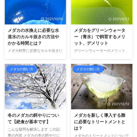
2021/10/10
2021/9/23
メダカの水換えに必要な水
メダカをグリーンウォータ
道水のカルキ抜きの方法や
ー（青水）で飼育するメリ
かかる時間とは？
ット、デメリット
メダカ飼育に必要なカルキ抜きに
グリーンウォーターのメリット、
ついて知りたい人「メダカを飼育
デメリットを知りたい人「グリー
するために、水道水のカルキ抜き
ンウォーターで飼育するメリット
について知りたい。メダカを飼育
とデメリットを知りたい。メダカ
メダカの飼い方
メダカの飼い方
するにあたっては、水道水を使用
を飼育するのに、グリーンウォー
するのがベストだと聞いた。で
ターってのがあるよね。グリーン
も、水道水はカルキを抜かないと
ウォーターで飼育するとどういう
使用できないんだよね？どうやっ
メリットがあるのかな？また、逆
たらカルキを抜くことができるの
にどんなデメリットがあるんだろ
2023/2/20
2021/12/12
かな？」 こんな疑問を解決しま
う」 こんな疑問を解決します こ
す この記事の内容 メダカ飼育で
の記事の内容 メダカをグリーン
冬のメダカの餌やりについ
メダカを新しく導入する際
使用する水道水のカルキを抜く方
ウォーターで飼育するメリットと
て【絶食が基本です】
に必要なトリートメントと
法や、抜く理由について書いてい
デメリットについて書いています
は？
こんな疑問を解決します この記
ます こんにちは、せいじです。
こんにちは、せいじです。 メダ
事の内容 メダカの冬の餌やりに
メダカのトリートメントについて
メダカや金魚、ウーパールーパー
カや金魚、ウーパールーパーとい