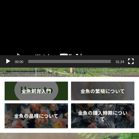
プ
レ
ー
ヤ
ー
00:00
01:24
金魚飼育入門
金魚の繁殖について
金魚の購入時期につい
金魚の品種について
て