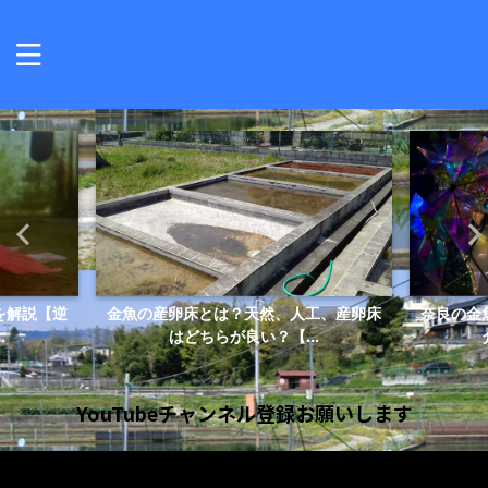
を解説【逆
金魚の産卵床とは？天然、人工、産卵床
奈良の金
.
はどちらが良い？【...
YouTubeチャンネル登録お願いします
動
画