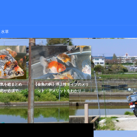
水草
気を総まとめ
【金魚の餌】浮上性タイプのメリ
【金魚の病気】白点病
が必須で...
ット・デメリットをわかり...
うつるの？