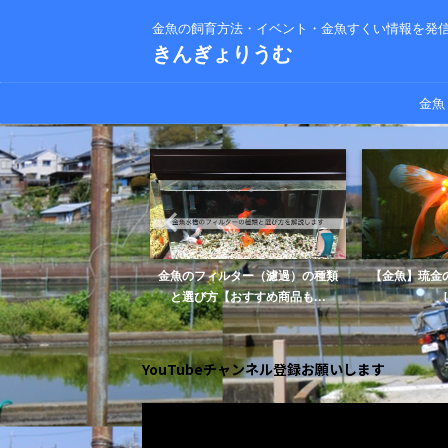
金魚の飼育方法・イベント・金魚すくい情報を発
きんぎょりうむ
金魚
尾に向いている餌の選び
金魚のフィルター（濾過）の種類
【金魚】琉金
おすすめの餌あり】
と選び方【おすすめ商品も...
YouTubeチャンネル登録お願いします
動
画