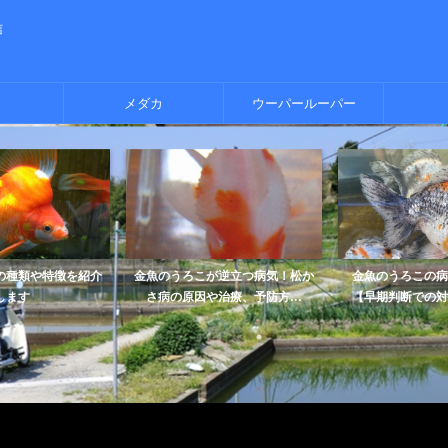
信
メダカ
ウーパールーパー
の種類や特徴を紹介
金魚のうろこが逆立つ病気！松か
金魚のうろこの病
します
さ病の原因や治療、予防方...
【早期判断での対応