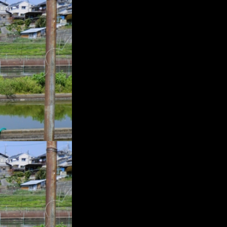
プ
レ
ー
ヤ
ー