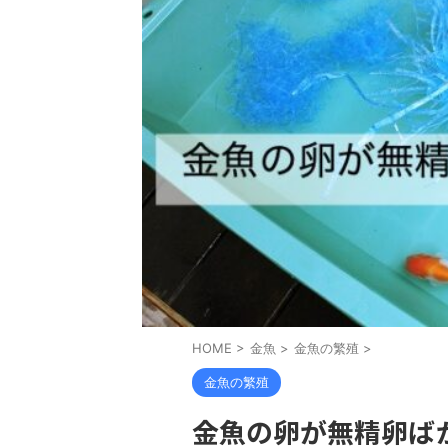
HOME
>
金魚
>
金魚の繁殖
>
金魚の繁殖
金魚の卵が無精卵ば