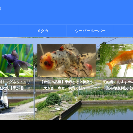
信
メダカ
ウーパールーパー
利！マグネットクリ
【金魚の品種】東錦とは？特徴や
初心者におすすめ
比較【手が濡...
大きさ、寿命、飼育方法を...
魚を徹底解説【丈