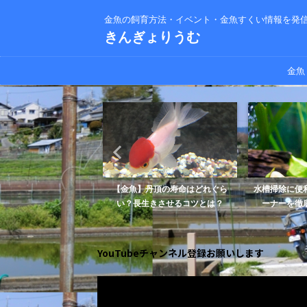
金魚の飼育方法・イベント・金魚すくい情報を発
きんぎょりうむ
金魚
桜錦の飼い方育て方【飼
【金魚】丹頂の寿命はどれぐら
水槽掃除に便
網羅的に解説しま...
い？長生きさせるコツとは？
ーナーを徹底
YouTubeチャンネル登録お願いします
動
画