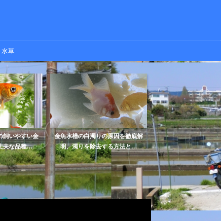
水草
の飼いやすい金
金魚水槽の白濁りの原因を徹底解
金魚の稚魚の奇形はど
夫な品種...
明、濁りを除去する方法と...
ある？発生する原