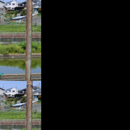
プ
レ
ー
ヤ
ー