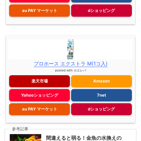
au PAY マーケット
dショッピング
プロホース エクストラ M(1コ入)
posted with
カエレバ
楽天市場
Amazon
Yahooショッピング
7net
au PAY マーケット
dショッピング
参考記事
間違えると弱る！金魚の水換えの