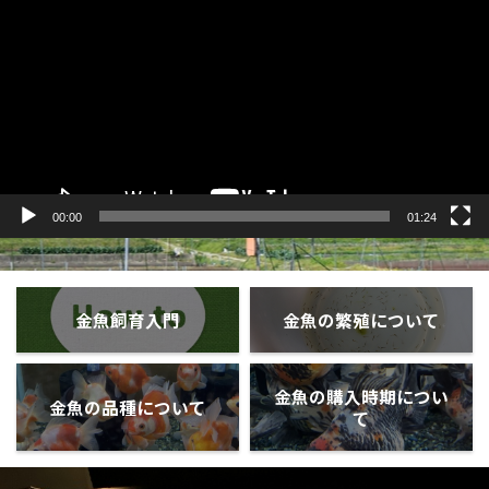
プ
レ
ー
ヤ
ー
00:00
01:24
金魚飼育入門
金魚の繁殖について
金魚の購入時期につい
金魚の品種について
て