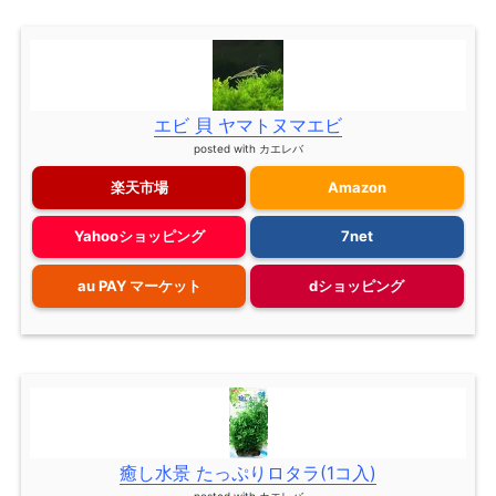
エビ 貝 ヤマトヌマエビ
posted with
カエレバ
楽天市場
Amazon
Yahooショッピング
7net
au PAY マーケット
dショッピング
癒し水景 たっぷりロタラ(1コ入)
posted with
カエレバ