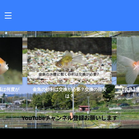
が必要？交換の目安
【金魚】桜錦がなりやすい病気を解説し
は？
ます
YouTubeチャンネル登録お願いします
動
画