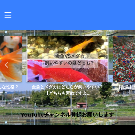
んな性格？
金魚とメダカはどちらが飼いやすい？
【金魚】
.
【どちらも素敵ですよ...
YouTubeチャンネル登録お願いします
動
画