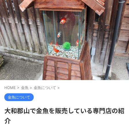
HOME
>
金魚
>
金魚について
>
金魚について
大和郡山で金魚を販売している専門店の紹
介