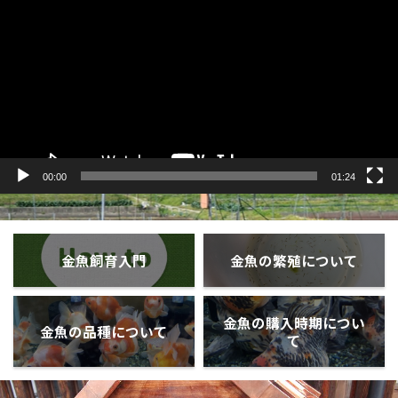
プ
レ
ー
ヤ
ー
00:00
01:24
金魚飼育入門
金魚の繁殖について
金魚の購入時期につい
金魚の品種について
て