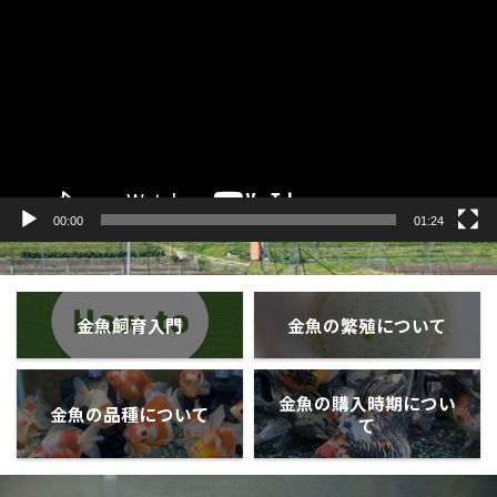
プ
レ
ー
ヤ
ー
00:00
01:24
金魚飼育入門
金魚の繁殖について
金魚の購入時期につい
金魚の品種について
て