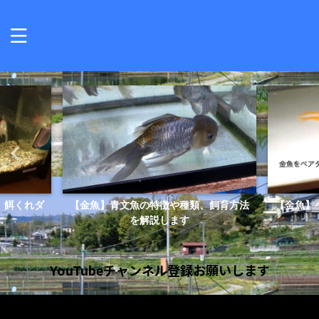
、餌くれダ
【金魚】青文魚の特徴や種類、飼育方法
【金魚】
.
を解説します
YouTubeチャンネル登録お願いします
動
画