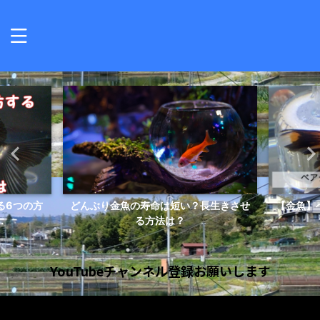
る6つの方
どんぶり金魚の寿命は短い？長生きさせ
【金魚】
.
る方法は？
YouTubeチャンネル登録お願いします
動
画