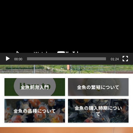
プ
レ
ー
ヤ
ー
00:00
01:24
金魚飼育入門
金魚の繁殖について
金魚の購入時期につい
金魚の品種について
て