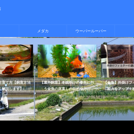
信
メダカ
ウーパールーパー
方育て方【飼育方法
【屋外飼育】冬眠明けの春先に行
【金魚】外掛けフ
に解説します】
う金魚の床直しの目的や方...
能力をアップ！改