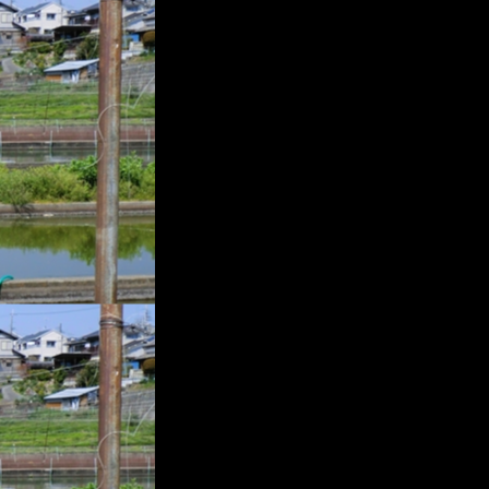
プ
レ
ー
ヤ
ー