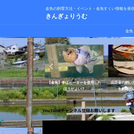
金魚の飼育方法・イベント・金魚すくい情報を発
きんぎょりうむ
金魚
々に死んでいく原因と対
【金魚】冬はヒーターを使用した
出目金の飼い
方法を解説します
ほうがよい？
を網羅的
YouTubeチャンネル登録お願いします
動
画