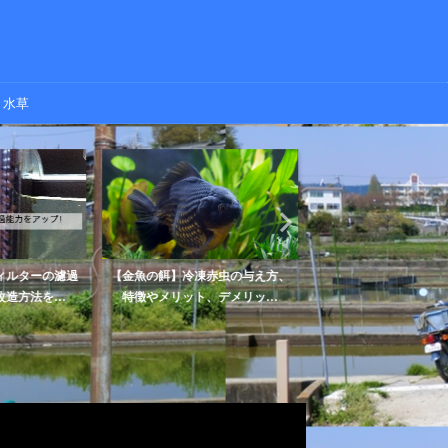
水草
ィルターの濾過
【金魚の餌】冷凍赤虫の与え方、
【金魚】桜錦の特徴や
造方法を...
特徴やメリット、デメリッ...
します【赤勝ち・白