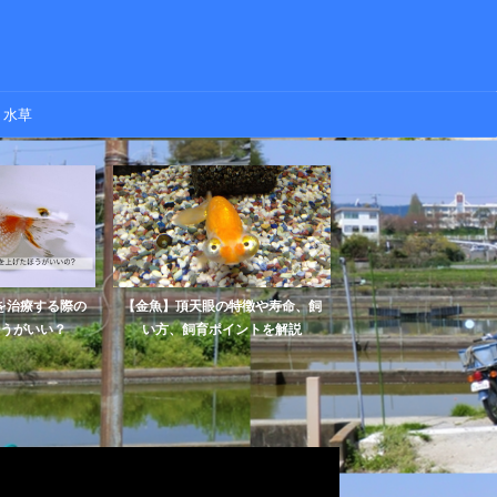
水草
を治療する際の
【金魚】頂天眼の特徴や寿命、飼
金魚は人になつくって
うがいい？
い方、飼育ポイントを解説
の馴致性について解説