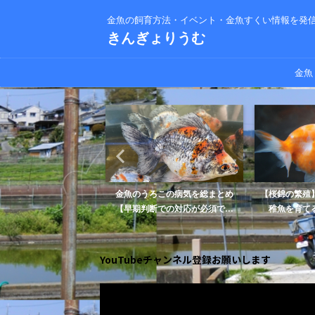
金魚の飼育方法・イベント・金魚すくい情報を発
きんぎょりうむ
金魚
いはいつから行われてい
金魚のうろこの病気を総まとめ
【桜錦の繁殖
の歴史を解説します
【早期判断での対応が必須で...
稚魚を育てる
YouTubeチャンネル登録お願いします
動
画