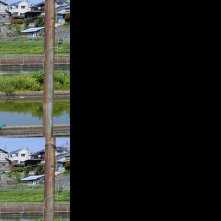
プ
レ
ー
ヤ
ー