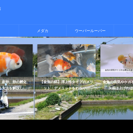
信
メダカ
ウーパールーパー
】産卵、卵の孵化、
【金魚の餌】浮上性タイプのメリ
金魚の病気やケガ
方法を解説し...
ット・デメリットをわかり...
水温は上げたほ