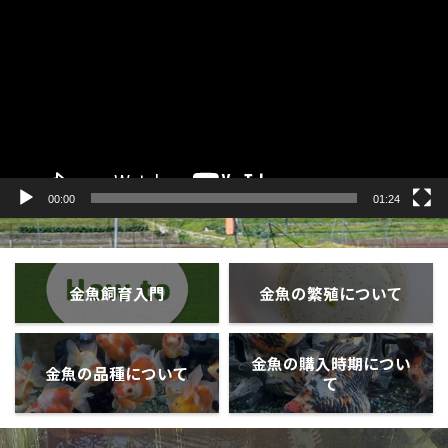
プ
レ
ー
ヤ
ー
00:00
01:24
金魚飼育入門
金魚の繁殖について
金魚の購入時期につい
金魚の品種について
て