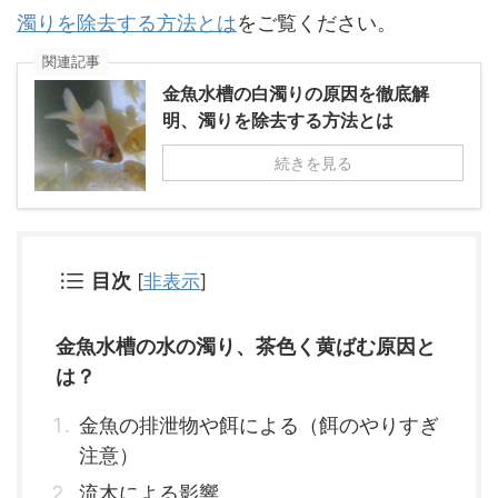
濁りを除去する方法とは
をご覧ください。
関連記事
金魚水槽の白濁りの原因を徹底解
明、濁りを除去する方法とは
続きを見る
目次
[
非表示
]
金魚水槽の水の濁り、茶色く黄ばむ原因と
は？
金魚の排泄物や餌による（餌のやりすぎ
注意）
流木による影響