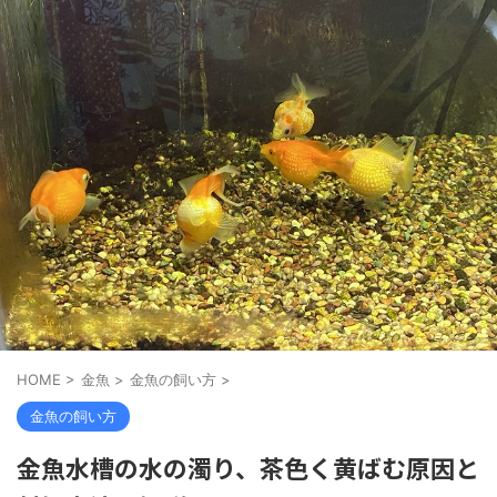
HOME
>
金魚
>
金魚の飼い方
>
金魚の飼い方
金魚水槽の水の濁り、茶色く黄ばむ原因と