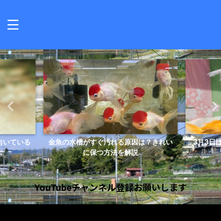
向いている
金魚の水槽がすぐ汚れる原因は？きれい
3月3日
.
に保つ方法を解説
YouTubeチャンネル登録お願いします
動
画