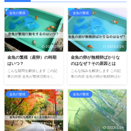
金魚の繁殖
金魚の繁殖
2023/2/9
2023/2/24
金魚の繁殖（産卵）の時期
金魚の卵が無精卵ばかりな
はいつ？
のはなぜ？その原因とは
こんな疑問を解決します この記
こんな悩みを解決します この記
事の内容 金魚が繁殖活動をし、
事の内容 金魚の卵が無精卵ばか
メスが産卵するから時期がわかり
りになる原因について書いていま
ます こんにちは、せいじです。
す こんにちは、せいじです。 金
金魚の飼育を10年以上してお
魚の飼育を10年以上しており、
金魚の繁殖
金魚の繁殖
り、金魚のふるさと奈良県大和郡
金魚のふるさと奈良県大和郡山市
山市より金魚マイスターの認定を
より金魚マイスターの認定を受け
受けています。 さて、大事に育
ています。 さて、春になると金
てている金魚さん、愛着が深まっ
魚が 産卵することがあります。
てくると、繁殖して子供を産ませ
孵化して稚魚を育てるのを楽しみ
2023/11/1
2023/2/24
たいと思う人もいますよね。 そ
にしている人もいるでしょう。