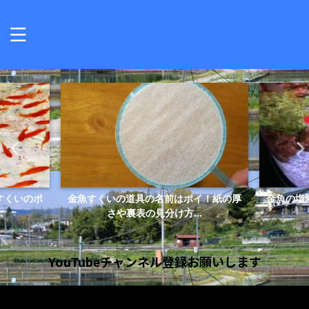
すくいのポ
金魚すくいの道具の名前はポイ！紙の厚
金魚の塩
.
さや裏表の見分け方...
YouTubeチャンネル登録お願いします
動
画