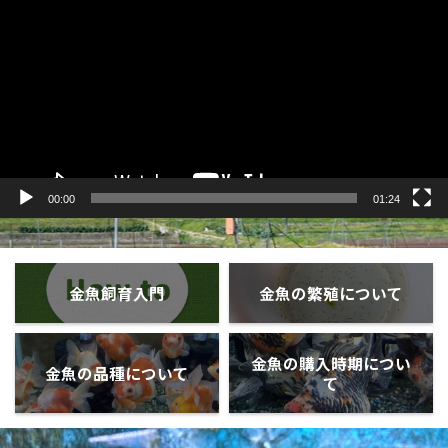
プ
レ
ー
ヤ
ー
00:00
01:24
金魚飼育入門
金魚の繁殖について
金魚の購入時期につい
金魚の品種について
て