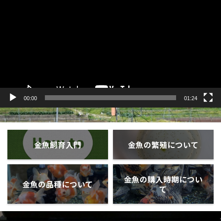
プ
レ
ー
ヤ
ー
00:00
01:24
金魚飼育入門
金魚の繁殖について
金魚の購入時期につい
金魚の品種について
て