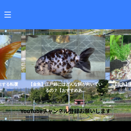
生する転覆
【金魚】江戸錦にはどんな餌が向いてい
【金魚】
るの？【おすすめあ...
YouTubeチャンネル登録お願いします
動
画