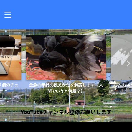
５個のチェ
金魚の年齢の数えかたを解説します【人
らんちゅ
間でいうと何歳？】
YouTubeチャンネル登録お願いします
動
画