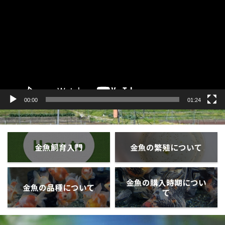
プ
レ
ー
ヤ
ー
00:00
01:24
金魚飼育入門
金魚の繁殖について
金魚の購入時期につい
金魚の品種について
て