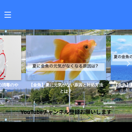
の消毒のや
【金魚】夏に元気がない原因と対処方法
【金魚】
とは？
YouTubeチャンネル登録お願いします
動
画