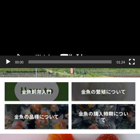
プ
レ
ー
ヤ
ー
00:00
01:24
金魚飼育入門
金魚の繁殖について
金魚の購入時期につい
金魚の品種について
て