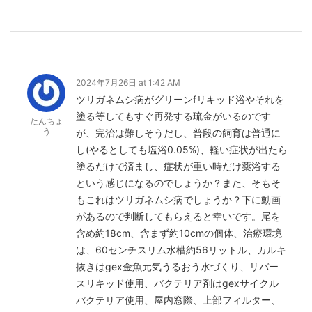
2024年7月26日 at 1:42 AM
ツリガネムシ病がグリーンfリキッド浴やそれを
塗る等してもすぐ再発する琉金がいるのです
たんちょ
う
が、完治は難しそうだし、普段の飼育は普通に
し(やるとしても塩浴0.05%)、軽い症状が出たら
塗るだけで済まし、症状が重い時だけ薬浴する
という感じになるのでしょうか？また、そもそ
もこれはツリガネムシ病でしょうか？下に動画
があるので判断してもらえると幸いです。尾を
含め約18cm、含まず約10cmの個体、治療環境
は、60センチスリム水槽約56リットル、カルキ
抜きはgex金魚元気うるおう水づくり、リバー
スリキッド使用、バクテリア剤はgexサイクル
バクテリア使用、屋内窓際、上部フィルター、