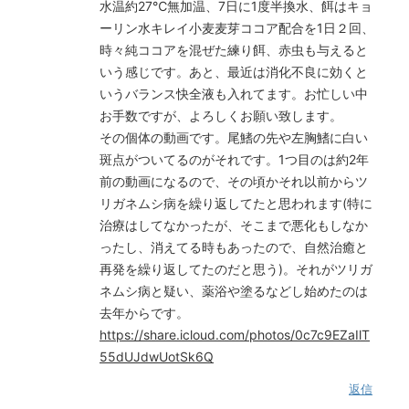
水温約27℃無加温、7日に1度半換水、餌はキョ
ーリン水キレイ小麦麦芽ココア配合を1日２回、
時々純ココアを混ぜた練り餌、赤虫も与えると
いう感じです。あと、最近は消化不良に効くと
いうバランス快全液も入れてます。お忙しい中
お手数ですが、よろしくお願い致します。
その個体の動画です。尾鰭の先や左胸鰭に白い
斑点がついてるのがそれです。1つ目のは約2年
前の動画になるので、その頃かそれ以前からツ
リガネムシ病を繰り返してたと思われます(特に
治療はしてなかったが、そこまで悪化もしなか
ったし、消えてる時もあったので、自然治癒と
再発を繰り返してたのだと思う)。それがツリガ
ネムシ病と疑い、薬浴や塗るなどし始めたのは
去年からです。
https://share.icloud.com/photos/0c7c9EZaIlT
55dUJdwUotSk6Q
返信