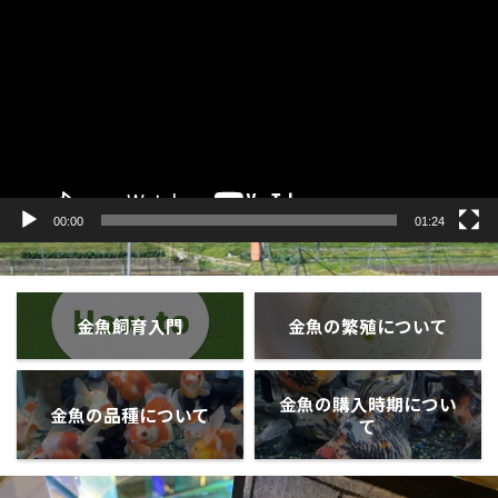
プ
レ
ー
ヤ
ー
00:00
01:24
金魚飼育入門
金魚の繁殖について
金魚の購入時期につい
金魚の品種について
て