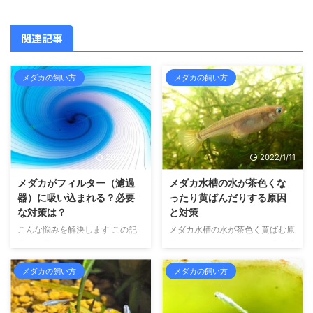
関連記事
メダカの飼い方
メダカの飼い方
2023/2/14
2022/1/11
メダカがフィルター（濾過
メダカ水槽の水が茶色くな
器）に吸い込まれる？必要
ったり黄ばんだりする原因
な対策は？
と対策
こんな悩みを解決します この記
メダカ水槽の水が茶色く黄ばむ原
事の内容 メダカのフィルターに
因が知りたい人「メダカ水槽の飼
よる吸い込み事故を防ぐ方法につ
育水が茶色く黄ばんでしまう原因
いて書いています こんにちは、
を知りたい。メダカを飼育してい
メダカの飼い方
メダカの飼い方
せいじです。 メダカや金魚、ウ
るんだけれど、水換えをしてしば
ーパールーパーといった、水の中
らくすると、飼育水が茶色く黄ば