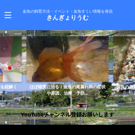
金魚の飼育方法・イベント・金魚すくい情報を発信
きんぎょりうむ
来を紐解く
ほぼ確実に治る！金魚の尾腐れ病の症状
金魚の身
.
や原因、治療、予防...
YouTubeチャンネル登録お願いします
動
画