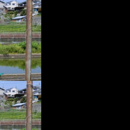
プ
レ
ー
ヤ
ー