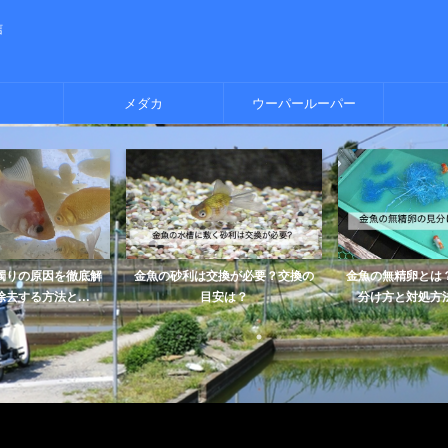
信
メダカ
ウーパールーパー
濁りの原因を徹底解
金魚の砂利は交換が必要？交換の
金魚の無精卵とは
去する方法と...
目安は？
分け方と対処方法