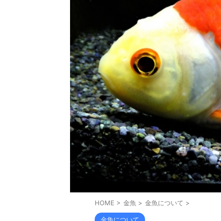
HOME
>
金魚
>
金魚について
>
金魚について