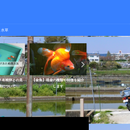
水草
？有精卵との見
【金魚】琉金の種類や特徴を紹介
金魚の餌やりに便利な
について...
します
マーとは？【おすすめ