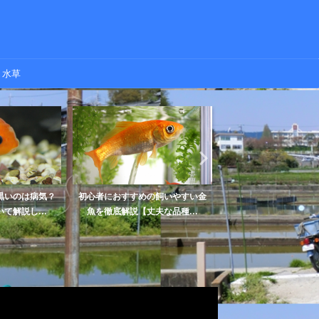
水草
黒いのは病気？
初心者におすすめの飼いやすい金
金魚の稚魚の成長速度
て解説し...
魚を徹底解説【丈夫な品種...
いか？【各時期の画像