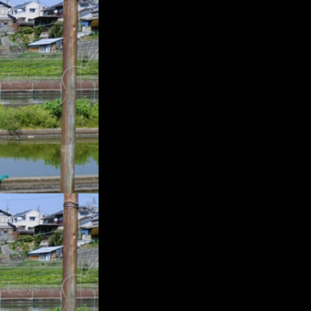
プ
レ
ー
ヤ
ー