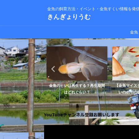
金魚の飼育方法・イベント・金魚すくい情報を発
きんぎょりうむ
金魚
気の治療に塩が効果的な
金魚のヒレは再生する？再生期間
【金魚マイス
理由とは？
はどれぐらい？
いのポイの使
YouTubeチャンネル登録お願いします
動
画