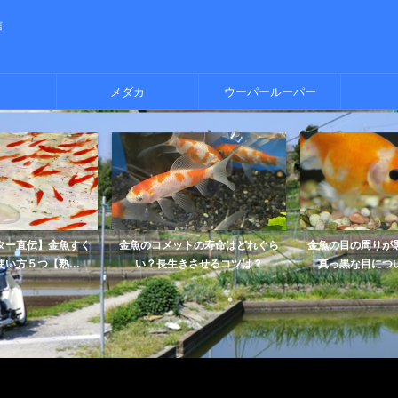
信
メダカ
ウーパールーパー
ター直伝】金魚すく
金魚のコメットの寿命はどれぐら
金魚の目の周りが
い方５つ【熟...
い？長生きさせるコツは？
真っ黒な目につい