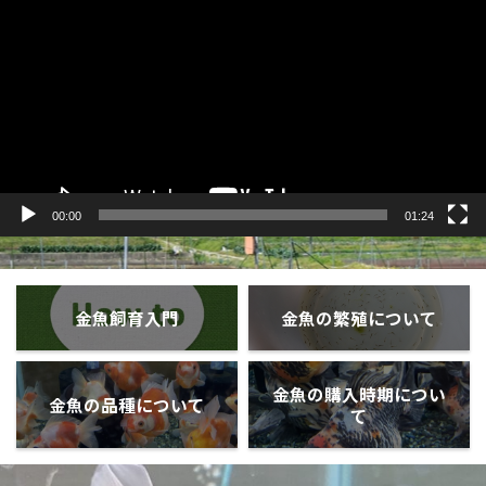
プ
レ
ー
ヤ
ー
00:00
01:24
金魚飼育入門
金魚の繁殖について
金魚の購入時期につい
金魚の品種について
て