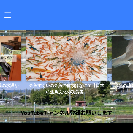
場の水温が
金魚すくいの金魚の種類はなに？【日本
金魚の琉
.
の金魚文化の功労者...
YouTubeチャンネル登録お願いします
動
画