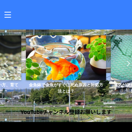
因と対処方
電気が使えない！屋外飼育の水槽にエア
金魚に水
レーションする方法...
YouTubeチャンネル登録お願いします
動
画