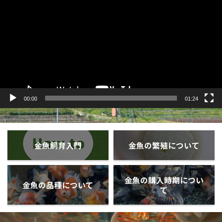
プ
レ
ー
ヤ
ー
00:00
01:24
金魚飼育入門
金魚の繁殖について
金魚の購入時期につい
金魚の品種について
て