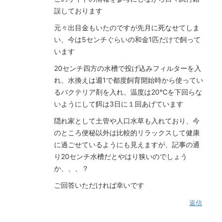
誤しております
元々出目金もいたのですが先月に死なせてしま
い、今は5センチぐらいの和金1匹だけで飼って
います
20センチ四方の水槽で投げ込みフィルターを入
れ、水換えは週1で都度飼育開始時から使ってい
るバクテリア剤を入れ、温度は20℃を下回らな
いようにして餌は3日に１回あげています
隠れ家として土管や人口水草も入れており、今
のところ便秘以外は比較的リラックスして健康
に過ごせているようにも見えますが、記事の通
り20センチ水槽だとやはり狭いのでしょう
か、、、？
ご回答いただければ幸いです
返信