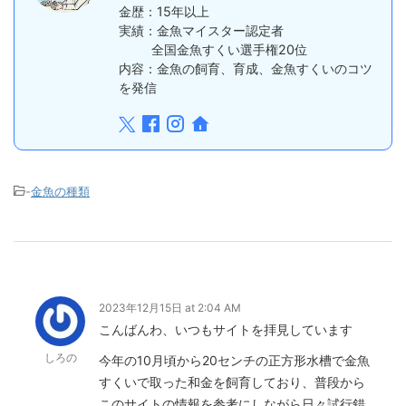
金歴：15年以上
実績：金魚マイスター認定者
全国金魚すくい選手権20位
内容：金魚の飼育、育成、金魚すくいのコツ
を発信
-
金魚の種類
2023年12月15日 at 2:04 AM
こんばんわ、いつもサイトを拝見しています
しろの
今年の10月頃から20センチの正方形水槽で金魚
すくいで取った和金を飼育しており、普段から
このサイトの情報を参考にしながら日々試行錯