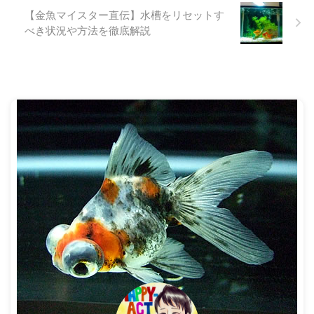
なことがあげられます。 金魚の
金魚ですが、なぜか頭を下にして
【金魚マイスター直伝】水槽をリセットす
目が白濁する原因 水質の悪化に
水槽の隅で逆立ちをしていたり、
べき状況や方法を徹底解説
よる影響 水温の急変による影響
逆に上を向いて直立不動のような
病気による粘膜の異常分泌 金魚
姿勢になっていたりすることがあ
の老化現象のひとつ という ...
ります。 最初は「なにやっ ...