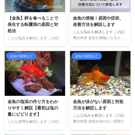
2023/2/6
2023/1/18
【金魚】餌を食べることで
金魚の便秘！原因や症状、
発生する転覆病の原因と対
改善方法を解説します
処法
こんな悩みを解決します この記
事の内容 金魚が便秘になると、
こんな悩みを解決します この記
どのような症状が出るのか、また
事の内容 餌を食べたことによっ
便秘の原因かや改善方法について
て発生する転覆病の原因と治療方
書いています こんにちは、せい
法について書いています こんに
金魚の病気など
金魚の病気など
じです。 金魚の飼育を10年以上
ちは、せいじです。 10年以上に
しており、金魚のふるさと奈良県
わたって金魚を飼育し、多くの転
大和郡山市より金魚マイスターの
覆病の金魚と接してきました。
認定を受けています。 さて、金
転覆病が発生する場面として、餌
魚も人間と同じように便秘になる
を食べた直後、というのがあげら
2023/1/4
2023/2/18
ことがあります。 そして、便秘
れます。 その原因は、消化不良
になると健康を損なう可能性が高
を起こして体内にガスがたまるか
金魚の塩浴の作り方をわか
金魚が泳がない原因と対処
くなります。 たとえば、免疫力
らです。 ガスがたまると、金魚
りやすく解説【最初は塩の
方法を解説します
が低下したり、病気になったりと
の身体は風船のような状態となっ
量にビビります】
こんな悩みを解決します この記
いったことが起こりやすくなるの
て、水面に浮きあがるのです。
事の内容 金魚が泳がない原因と
こんな疑問を解決します この記
です。 ですから、普段から便の
金魚が消化不良を起こす原因をま
対処方法について書いています。
事の内容 金魚の塩浴の作り方
出具合を把握して、できるだけ ...
とめると次のようになります。
この記事を読むことで、金魚が泳
と、塩浴を作る際の注意点につい
金魚の消化不良の原因 餌の量 ...