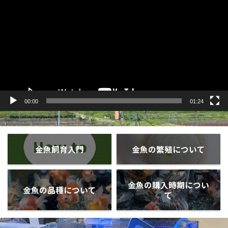
プ
レ
ー
ヤ
ー
00:00
01:24
金魚飼育入門
金魚の繁殖について
金魚の購入時期につい
金魚の品種について
て