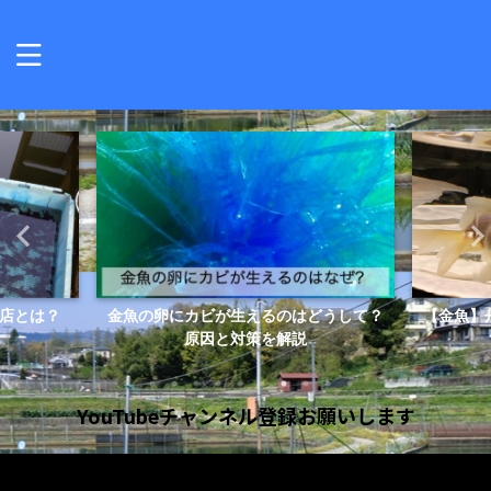
店とは？
金魚の卵にカビが生えるのはどうして？
【金魚】
原因と対策を解説
YouTubeチャンネル登録お願いします
動
画