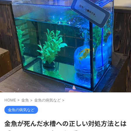
HOME
>
金魚
>
金魚の病気など
>
金魚の病気など
金魚が死んだ水槽への正しい対処方法とは