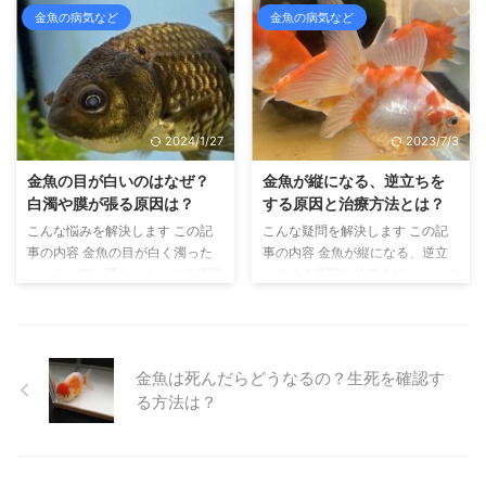
がないときに、なにかしらの対応
て書いています こんにちは、せ
金魚の病気など
金魚の病気など
が必要な状態なのかどうかを判断
いじです。金魚の飼育を10年ぐ
することができます こんにち
らいしています。 今回は、金魚
は、せいじです。 金魚の飼育を
の塩浴の作り方について書いてい
10年以上しており、金魚のふる
きます。 塩浴は金魚を健康に飼
さと奈良県大和郡山市より、金魚
育するにあたって、なくてはなら
2024/1/27
2023/7/3
マイスターの認定を受けています
ない知識、技術ですね。なので、
さて、水槽の中で優雅に泳ぐ姿が
この記事をご覧いただき、塩浴の
金魚の目が白いのはなぜ？
金魚が縦になる、逆立ちを
魅力的な金魚さんたちですが、ふ
作り方をマスターしていただけた
白濁や膜が張る原因は？
する原因と治療方法とは？
と水槽をのぞいたときに水槽の底
らと思います。 なお、塩浴全体
こんな悩みを解決します この記
こんな疑問を解決します この記
や水面のすみっこでじっとしてい
については金魚の塩水浴とは？や
事の内容 金魚の目が白く濁った
事の内容 金魚が縦になる、逆立
る、なんて姿を見かけること、あ
り方や効果などわかりやすく解説
り、白い膜に覆われたりする原因
ちをする原因と治療方法について
りますよね？ あれ？なんで泳が
【完全網羅】の記事をご覧いただ
と対処方法について書いています
書いています こんにちは、せい
...
けるとうれしいです。 金魚の塩
こんにちは、せいじです。 金魚
じです。 金魚の飼育を10年以上
浴 ...
の目の異常として、目が白く濁っ
しており、金魚のふるさと奈良県
てしまったり、白い膜が張ってい
大和郡山市より、金魚マイスター
金魚は死んだらどうなるの？生死を確認す
るような状態になることがありま
の認定を受けています。 さて、
る方法は？
す。 金魚全般に起こりますが、
ある日水槽をのぞいたら、金魚が
特に目の弱い出目金では起きやす
なんだか変な姿勢をしている、と
い傾向があります。 金魚の目が
いった経験はないでしょうか？
白濁する原因としては、次のよう
本来ならば横を向いて泳いでいる