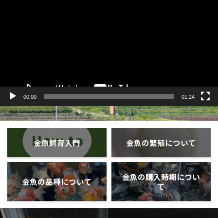
プ
レ
ー
ヤ
ー
00:00
01:24
金魚飼育入門
金魚の繁殖について
金魚の購入時期につい
金魚の品種について
て