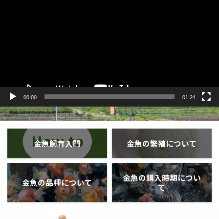
プ
レ
ー
ヤ
ー
00:00
01:24
金魚飼育入門
金魚の繁殖について
金魚の購入時期につい
金魚の品種について
て