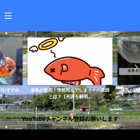
がおすすめ
金魚が急死！突然死んでしまうその原因
金魚が病
とは？【死因を解明...
YouTubeチャンネル登録お願いします
動
画