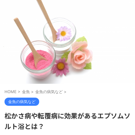
HOME
>
金魚
>
金魚の病気など
>
金魚の病気など
松かさ病や転覆病に効果があるエプソムソ
ルト浴とは？