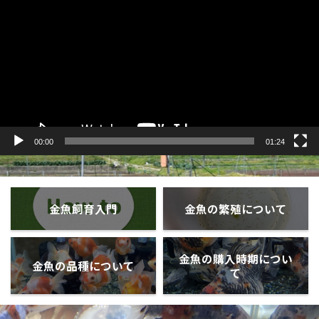
プ
レ
ー
ヤ
ー
00:00
01:24
金魚飼育入門
金魚の繁殖について
金魚の購入時期につい
金魚の品種について
て