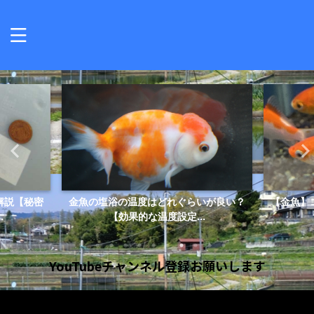
解説【秘密
金魚の塩浴の温度はどれぐらいが良い？
【金魚】
.
【効果的な温度設定...
YouTubeチャンネル登録お願いします
動
画