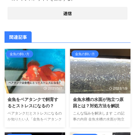
関連記事
金魚の飼い方
金魚の飼い方
2021/5/7
2023/1/9
金魚をベアタンクで飼育す
金魚水槽の水面が泡立つ原
るとストレスになるの？
因とは？対処方法を解説
ベアタンクだとストレスになるの
こんな悩みを解決します この記
か知りたい人「金魚をベアタンク
事の内容 金魚水槽の水面が泡立
で飼うとストレスになるの？金魚
つ原因と対処方法について書いて
を飼育するときに、砂利を敷かな
います こんにちは、せいじで