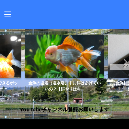
できるポッ
金魚の塩浴（塩水浴）中に餌はあげてい
【金魚】
.
いの？【餌やりはキ...
YouTubeチャンネル登録お願いします
動
画