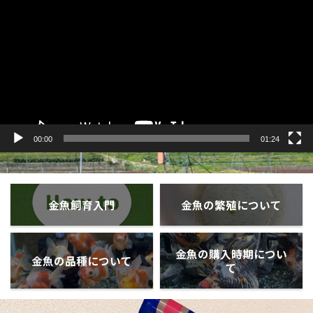
プ
レ
ー
ヤ
ー
00:00
01:24
金魚飼育入門
金魚の繁殖について
金魚の購入時期につい
金魚の品種について
て