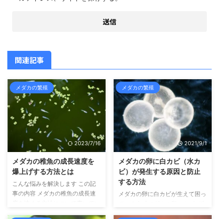
関連記事
メダカの繁殖
メダカの繁殖
2023/7/16
2021/9/1
メダカの稚魚の成長速度を
メダカの卵に白カビ（水カ
爆上げする方法とは
ビ）が発生する原因と防止
する方法
こんな悩みを解決します この記
事の内容 メダカの稚魚の成長速
メダカの卵に白カビが生えて困っ
度を速める方法について書いてい
ている人「メダカの卵にカビが生
ます こんにちは、せいじです。
えて困っている。メダカが産卵し