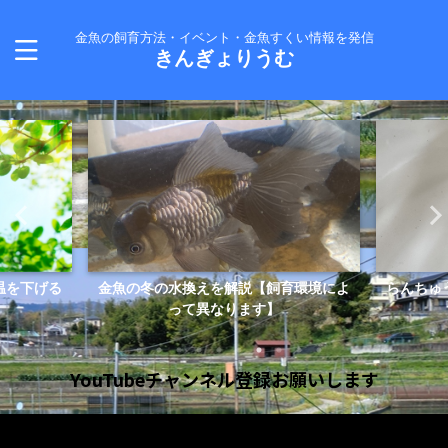
金魚の飼育方法・イベント・金魚すくい情報を発信
きんぎょりうむ
温を下げる
金魚の冬の水換えを解説【飼育環境によ
らんちゅ
って異なります】
YouTubeチャンネル登録お願いします
動
画