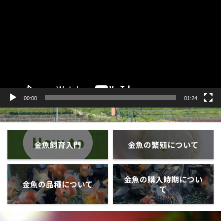
プ
レ
ー
ヤ
ー
00:00
01:24
金魚飼育入門
金魚の繁殖について
金魚の購入時期につい
金魚の品種について
て