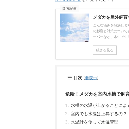
参考記事
メダカを屋外飼育
こんな悩みを解決しま
の影響と対策について
ーパーなど、水中で生活す
続きを見る
目次
[
非表示
]
危険！メダカを室内水槽で飼
水槽の水温が上がることによ
室内でも水温は上昇するの？
水温計を使って水温管理