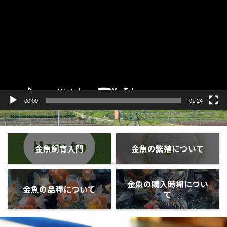
プ
レ
ー
ヤ
ー
00:00
01:24
金魚飼育入門
金魚の繁殖について
金魚の購入時期につい
金魚の品種について
て