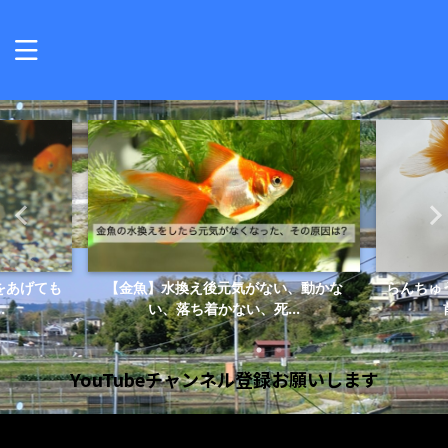
をあげても
【金魚】水換え後元気がない、動かな
らんちゅ
.
い、落ち着かない、死...
YouTubeチャンネル登録お願いします
動
画