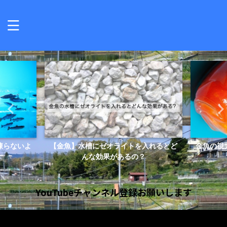
らないよ
【金魚】水槽にゼオライトを入れるとど
金魚の視力
んな効果があるの？
YouTubeチャンネル登録お願いします
動
画