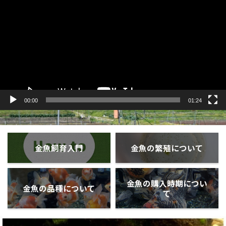
プ
レ
ー
ヤ
ー
00:00
01:24
金魚飼育入門
金魚の繁殖について
金魚の購入時期につい
金魚の品種について
て