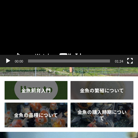
プ
レ
ー
ヤ
ー
00:00
01:24
金魚飼育入門
金魚の繁殖について
金魚の購入時期につい
金魚の品種について
て