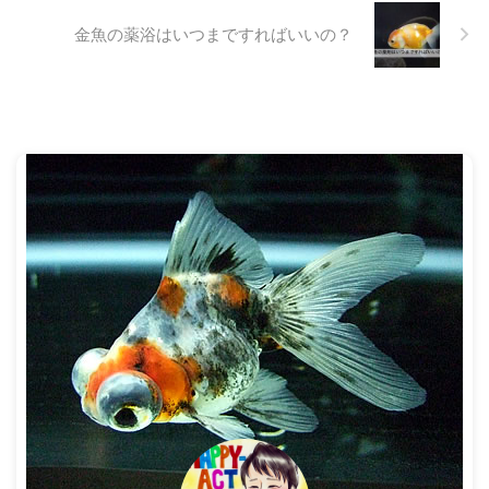
慌てて振り払うといったような感
くても、水中で浮いていられるこ
じです。 女性なんかは半ばパニ
とがわかります。それは、浮き袋
金魚の薬浴はいつまですればいいの？
ック状態のような動きになります
という器官を持っているからで
よね。 それの10倍ぐらいの勢い
す。 金魚は浮き袋という器官を
で、金魚が暴れるのです。 こ ...
体内に２つ持っていて、浮き袋に
入れる空気の量を調節してい浮い
たり ...