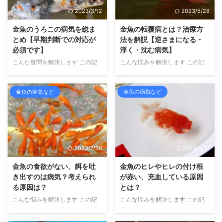
2023/3/12
2023/5/28
金魚のうろこの病気を総ま
金魚の転覆病とは？治療方
とめ【早期判断での対応が
法を解説【逆さまになる・
必須です】
浮く・沈む病気】
こんな疑問を解決します この記
こんな悩みを解決します この記
事の内容 金魚のうろこの病気に
事の内容 金魚が浮いたり、逆さ
ついて書いています。この記事を
まになってしまう転覆病の原因や
読むことで、金魚のうろこに症状
症状、治療、予防方法について書
金魚の病気など
金魚の病気など
が出る病気がわかります こんに
いています こんにちは、せいじ
ちは、せいじです。 金魚を飼育
です。 金魚の飼育を15年以上し
して10年以上、金魚のふるさと
ており、金魚のふるさと、奈良県
奈良県大和郡山市より金魚マイス
大和郡山市より金魚マイスターの
ターの認定を受けています。 さ
認定を受けています。 さて、金
2023/7/30
2023/5/21
て、金魚の病気の中には、うろこ
魚の飼育をしていると、金魚が水
に症状がでるものがあります。
面にぷかぷか浮かんでもぐれなく
金魚の食欲がない、餌を吐
金魚のヒレやヒレの付け根
病気によってでる症状は異なりま
なる、ひどいと逆さまにひっくり
き出すのは病気？考えられ
が赤い、充血している原因
すが、早期に判断して適切に治療
返ってしまうという症状を経験す
る原因は？
とは？
することによって、完治する可能
ることがあります。 特に、琉金
こんな悩みを解決します この記
こんな悩みを解決します この記
性が高くなります。 うろこに症
やオランダ獅子頭など、丸い体型
事の内容 金魚の食欲がない、餌
事の内容 金魚のヒレが赤く充血
状がでる主な病気は次の通りで
をした金魚を飼っていると、ほと
を吐き出す理由と対策について解
したり、血走ったような筋が入っ
す。 うろこに症状が出る病気 松
んどの人が経験するはずです。 ...