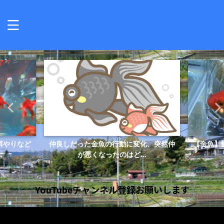
餌やりなど
仲良しだった金魚の行動に変化、突然仲
【金魚】
.
が悪くなったのはど...
YouTubeチャンネル登録お願いします
動
画