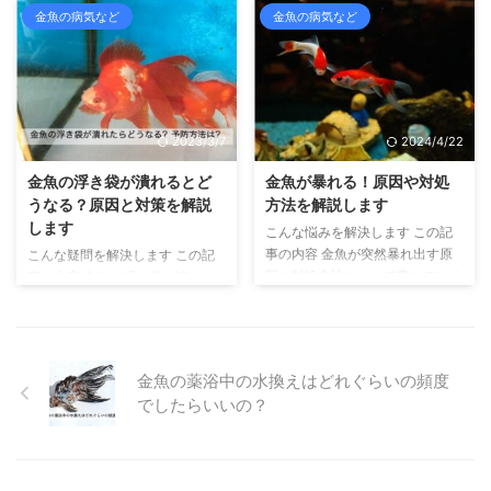
説します こんにちは、せいじで
たりする原因について書いていま
金魚の病気など
金魚の病気など
...
す。金魚の飼育を１５年以上して
す こんにちは、せいじです。 金
います。 さて、金魚飼育の醍醐
魚の飼育を15年以上しています。
味として、餌やりがあります。
また、金魚のふるさと奈良県大和
餌をあげると、金魚は大喜びで餌
郡山より、金魚マイスターの認定
に飛びつき食べるんですよね。
を受けています。 さて、ときど
2023/3/7
2024/4/22
その姿ったら、本当にかわいくて
き金魚の尾びれなどが赤く充血し
癒されます。 そんな金魚が餌を
たり、血走ったりしているのを見
金魚の浮き袋が潰れるとど
金魚が暴れる！原因や対処
食べなかったり、食べたとしても
ることがありませんか？ 病気な
うなる？原因と対策を解説
方法を解説します
すぐに吐き出してしまう、なんて
のか、それとも別に原因があるの
します
こんな悩みを解決します この記
状況は、異常事態が発生している
か？悩ましいところですよね。
事の内容 金魚が突然暴れ出す原
こんな疑問を解決します この記
証拠です。 その原因としては、
金魚のヒレに充血や血の筋が見ら
因と対処方法について書いていま
事の内容 金魚の浮き袋が潰れた
次のようなことが考えられます。
れる症状で考えられる原因は複数
す こんにちは、せいじです。 ふ
らどうなるのか？潰れる原因や対
金魚の食欲がない、吐き出す原 ...
あります。 まとめると次 ...
つうに泳いでいた金魚が、突然暴
処方法、予防方法について書いて
れるように泳ぐといった行動を見
います こんにちは、せいじで
たことがありますか？ 通常では
す。金魚の飼育を10年以上して
金魚の薬浴中の水換えはどれぐらいの頻度
見られないような超高速の動き
おり、金魚のふるさと奈良県大和
でしたらいいの？
で、まるでなにかを振り払うかの
郡山市より金魚マイスターの認定
ように、水槽の中を移動するので
を受けています。 さて、水中で
す。 人間でたとえるなら、ハチ
優雅に泳ぐ金魚さんを眺めている
が自分の身体に止まろうとして、
と、特にヒレなどを動かしていな