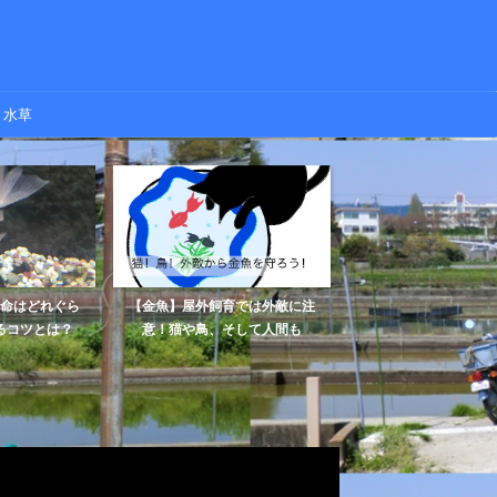
水草
命はどれぐら
【金魚】屋外飼育では外敵に注
金魚が死んだ水槽への
るコツとは？
意！猫や鳥、そして人間も
方法とは【最悪いちか