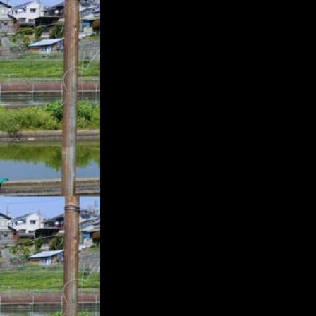
プ
レ
ー
ヤ
ー