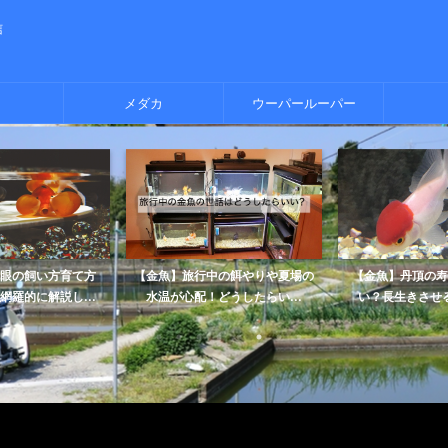
信
メダカ
ウーパールーパー
眼の飼い方育て方
【金魚】旅行中の餌やりや夏場の
【金魚】丹頂の寿
網羅的に解説し...
水温が心配！どうしたらい...
い？長生きさせ