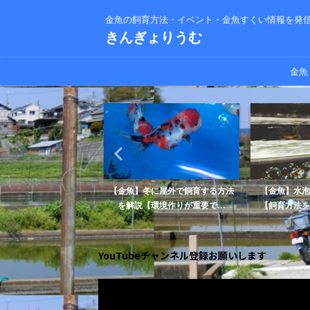
金魚の飼育方法・イベント・金魚すくい情報を発
きんぎょりうむ
金魚
点病の原因とは？【予防
【金魚】冬に屋外で飼育する方法
【金魚】水泡
できます】
を解説【環境作りが重要で...
【飼育方法を
YouTubeチャンネル登録お願いします
動
画