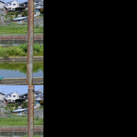
プ
レ
ー
ヤ
ー