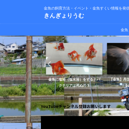
金魚の飼育方法・イベント・金魚すくい情報を発
きんぎょりうむ
金魚
げ込み式フィルターを改
金魚に塩浴（塩水浴）をするとバ
【金魚】丹頂
過能力をアップし...
クテリアは死ぬの？
を紹
YouTubeチャンネル登録お願いします
動
画