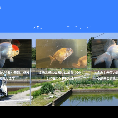
信
メダカ
ウーパールーパー
の特徴や種類、値段
金魚水槽の白濁りは放置でOK！
【金魚】丹頂の頭
介します
その理由を解説します
る原因と防止方法