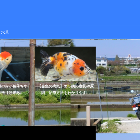
水草
の赤が色落ちす
【金魚の病気】エラ病の症状や原
【金魚】水槽に水槽台
【効果あ...
因、治療方法をわかりやす...
の理由とは？