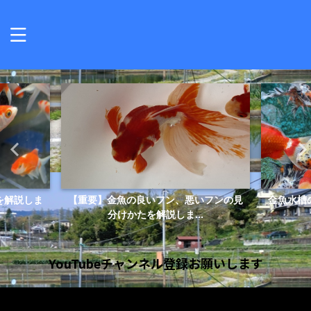
を解説しま
【重要】金魚の良いフン、悪いフンの見
金魚水槽
分けかたを解説しま...
YouTubeチャンネル登録お願いします
動
画