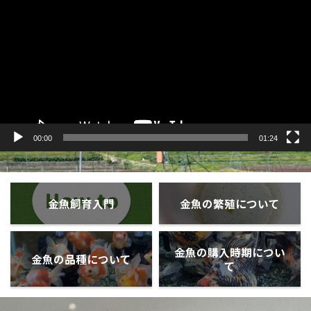
プ
レ
ー
ヤ
ー
00:00
01:24
金魚飼育入門
金魚の繁殖について
金魚の購入時期につい
金魚の品種について
て