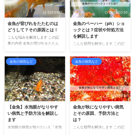
2023/6/7
2023/12/30
金魚が背びれをたたむのは
金魚のペーハー（ph）ショ
どうして？その原因とは！
ックとは？症状や対処方法
を解説します
こんな悩みを解決します この記
事の内容 金魚が背びれをたたん
こんな疑問を解決します この記
でいる原因について書いています
事の内容 金魚のpHショックの原
こんにちは、せいじです。 金魚
因や症状、治療方法について書い
飼育を10年以上、その間、常に
ています こんにちは、せいじで
金魚の病気など
金魚の病気など
30～100匹ほどの金魚を飼育し
す。 金魚の飼育を10年以上して
てきました。 また、金魚のふる
おり、金魚のふるさと奈良県大和
さと奈良県大和郡山市より、金魚
郡山市より金魚マイスターの認定
マイスターの認定を受けていま
を受けています。 さて、新しく
す。 さて、普段は背びれをピン
金魚を飼いはじめて、最初はとて
2020/11/30
2023/9/30
っとはっている金魚さんたち。
も元気に泳いでいたのに次の日に
ところが、たまに背びれをたたん
突然死んでしまった、という経験
【金魚】水泡眼がなりやす
金魚が秋になりやすい病気
だままになっている金魚を目にす
はないでしょうか？ 身体に特に
い病気と予防方法を解説し
とその原因、予防方法と
ることがありませんか？ ときど
病変はないし、なんで死んでしま
ます
は？
き広げることはあるものの、ほと
ったのかわからない、これだから
水泡眼の病気が知りたい人「水泡
こんな疑問を解決します この記
んどをたたんで過ごしている金魚
金魚はむずかしいんだよね、と思
眼がなりやすい病気を知りたい。
事の内容 金魚が秋になりやすい
がいたら、それはイエロー信号 ...
う人もいるかもしれません。 し