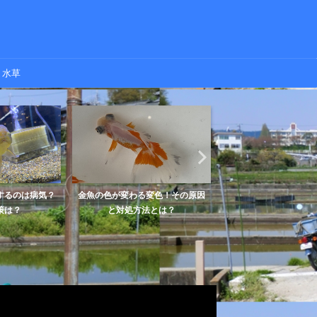
水草
は病気？
金魚の色が変わる変色！その原因
【金魚の餌】沈下性タイプの
と対処方法とは？
ット・デメリットをわかり..