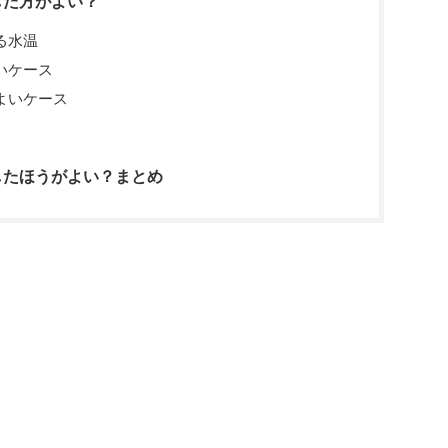
した方がよい？
る水温
いケース
よいケース
したほうがよい？まとめ