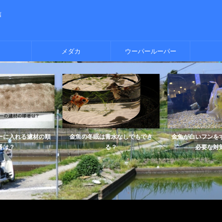
信
メダカ
ウーパールーパー
れる濾材の順
金魚の冬眠は青水なしでもでき
金魚が白いフンをするの
る？
必要な対策は？