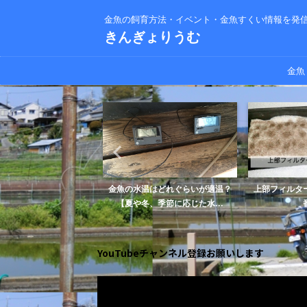
金魚の飼育方法・イベント・金魚すくい情報を発
きんぎょりうむ
金魚
プなしで飼育する
金魚の水温はどれぐらいが適温？
上部フィルターに入
換えを解説
【夏や冬、季節に応じた水...
番は？
YouTubeチャンネル登録お願いします
動
画