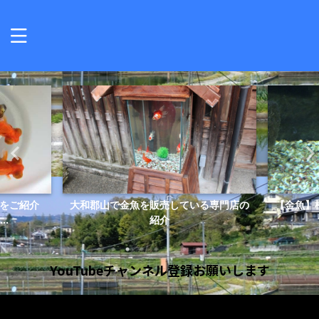
をご紹介
大和郡山で金魚を販売している専門店の
【金魚】
..
紹介
YouTubeチャンネル登録お願いします
動
画