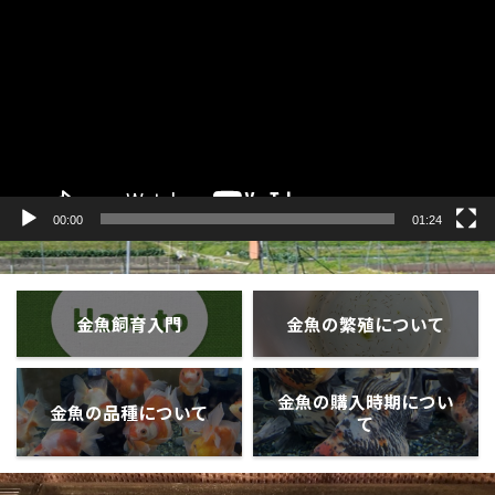
プ
レ
ー
ヤ
ー
00:00
01:24
金魚飼育入門
金魚の繁殖について
金魚の購入時期につい
金魚の品種について
て