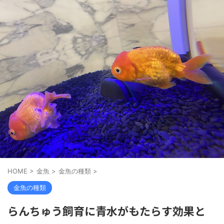
HOME
>
金魚
>
金魚の種類
>
金魚の種類
らんちゅう飼育に青水がもたらす効果と