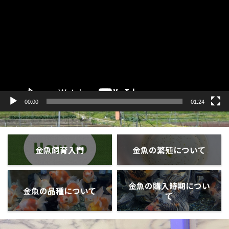
プ
レ
ー
ヤ
ー
00:00
01:24
金魚飼育入門
金魚の繁殖について
金魚の購入時期につい
金魚の品種について
て