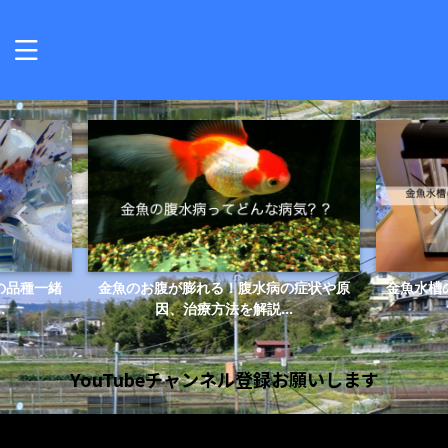
の品種一緒
金魚のお腹が膨れる！腹水病の症状や原
金魚水槽
.
因、治療方法を解説...
YouTubeチャンネル登録お願いします
動
画