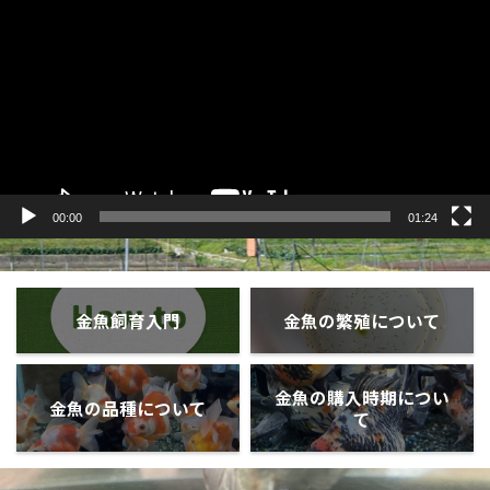
プ
レ
ー
ヤ
ー
00:00
01:24
金魚飼育入門
金魚の繁殖について
金魚の購入時期につい
金魚の品種について
て