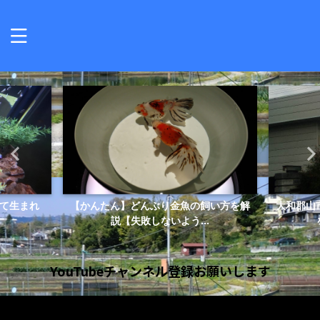
て生まれ
【かんたん】どんぶり金魚の飼い方を解
大和郡山
説【失敗しないよう...
YouTubeチャンネル登録お願いします
動
画